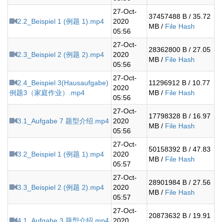
27-Oct-
37457488 B / 35.72
2.2_Beispiel 1 (例题 1).mp4
2020
MB /
File Hash
05:56
27-Oct-
28362800 B / 27.05
2.3_Beispiel 2 (例题 2).mp4
2020
MB /
File Hash
05:56
27-Oct-
2.4_Beispiel 3(Hausaufgabe)
11296912 B / 10.77
2020
例题3（家庭作业）.mp4
MB /
File Hash
05:56
27-Oct-
17798328 B / 16.97
3.1_Aufgabe 7 题型介绍.mp4
2020
MB /
File Hash
05:56
27-Oct-
50158392 B / 47.83
3.2_Beispiel 1 (例题 1).mp4
2020
MB /
File Hash
05:57
27-Oct-
28901984 B / 27.56
3.3_Beispiel 2 (例题 2).mp4
2020
MB /
File Hash
05:57
27-Oct-
20873632 B / 19.91
4.1_Aufgabe 3 题型介绍.mp4
2020