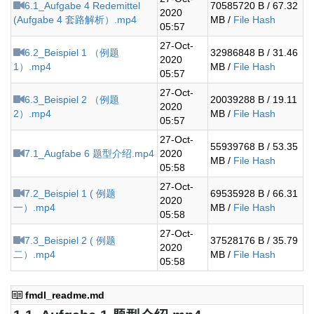
6.1_Aufgabe 4 Redemittel
70585720 B / 67.32
2020
(Aufgabe 4 套路解析）.mp4
MB /
File Hash
05:57
27-Oct-
6.2_Beispiel 1 （例题
32986848 B / 31.46
2020
1）.mp4
MB /
File Hash
05:57
27-Oct-
6.3_Beispiel 2 （例题
20039288 B / 19.11
2020
2）.mp4
MB /
File Hash
05:57
27-Oct-
55939768 B / 53.35
7.1_Augfabe 6 题型介绍.mp4
2020
MB /
File Hash
05:58
27-Oct-
7.2_Beispiel 1 ( 例题
69535928 B / 66.31
2020
一）.mp4
MB /
File Hash
05:58
27-Oct-
7.3_Beispiel 2 ( 例题
37528176 B / 35.79
2020
二）.mp4
MB /
File Hash
05:58
fmdl_readme.md