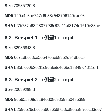
Size
70585720 B
MD5
120a4b8be747c6b38c543796140cae08
SHA1
f7b737a68f28077f86c92a11af8174c1610e88ae
6.2_Beispiel 1 （例题1）.mp4
Size
32986848 B
MD5
0c71dbed3ce5eb470aeb83e2d94dbece
SHA1
85bf000b2e2f1c96afedc4d6bc18849f04311ef1
6.3_Beispiel 2 （例题2）.mp4
Size
20039288 B
MD5
96e65a809d31840d08693598a048b399
SHA1
2596526cbccba608656f753cd8eaa8f9cecd3ee7