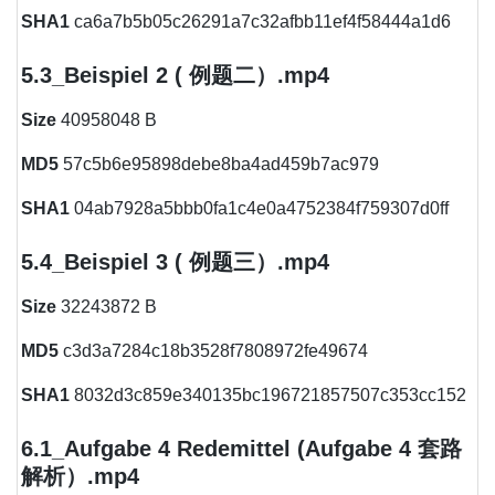
SHA1
ca6a7b5b05c26291a7c32afbb11ef4f58444a1d6
5.3_Beispiel 2 ( 例题二）.mp4
Size
40958048 B
MD5
57c5b6e95898debe8ba4ad459b7ac979
SHA1
04ab7928a5bbb0fa1c4e0a4752384f759307d0ff
5.4_Beispiel 3 ( 例题三）.mp4
Size
32243872 B
MD5
c3d3a7284c18b3528f7808972fe49674
SHA1
8032d3c859e340135bc196721857507c353cc152
6.1_Aufgabe 4 Redemittel (Aufgabe 4 套路
解析）.mp4