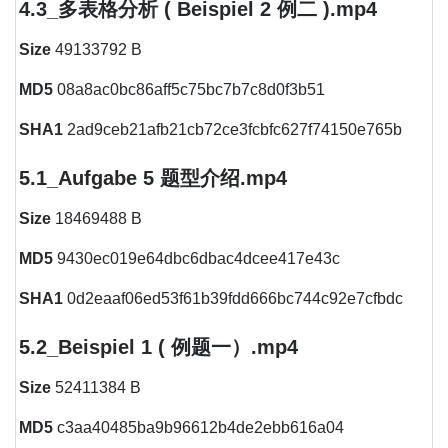
4.3_多表格分析 ( Beispiel 2 例二 ).mp4
Size
49133792 B
MD5
08a8ac0bc86aff5c75bc7b7c8d0f3b51
SHA1
2ad9ceb21afb21cb72ce3fcbfc627f74150e765b
5.1_Aufgabe 5 题型介绍.mp4
Size
18469488 B
MD5
9430ec019e64dbc6dbac4dcee417e43c
SHA1
0d2eaaf06ed53f61b39fdd666bc744c92e7cfbdc
5.2_Beispiel 1 ( 例题一）.mp4
Size
52411384 B
MD5
c3aa40485ba9b96612b4de2ebb616a04