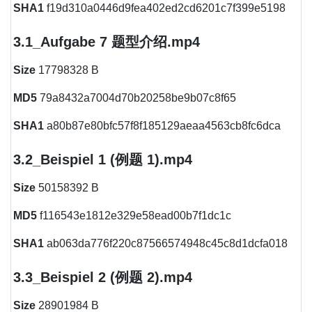
SHA1
f19d310a0446d9fea402ed2cd6201c7f399e5198
3.1_Aufgabe 7 题型介绍.mp4
Size
17798328 B
MD5
79a8432a7004d70b20258be9b07c8f65
SHA1
a80b87e80bfc57f8f185129aeaa4563cb8fc6dca
3.2_Beispiel 1 (例题 1).mp4
Size
50158392 B
MD5
f116543e1812e329e58ead00b7f1dc1c
SHA1
ab063da776f220c87566574948c45c8d1dcfa018
3.3_Beispiel 2 (例题 2).mp4
Size
28901984 B