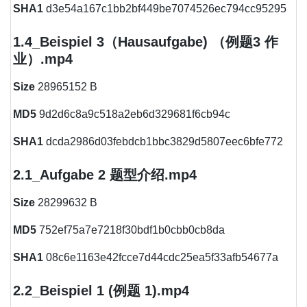
SHA1
d3e54a167c1bb2bf449be7074526ec794cc95295
1.4_Beispiel 3（Hausaufgabe) （例题3 作
业）.mp4
Size
28965152 B
MD5
9d2d6c8a9c518a2eb6d329681f6cb94c
SHA1
dcda2986d03febdcb1bbc3829d5807eec6bfe772
2.1_Aufgabe 2 题型介绍.mp4
Size
28299632 B
MD5
752ef75a7e7218f30bdf1b0cbb0cb8da
SHA1
08c6e1163e42fcce7d44cdc25ea5f33afb54677a
2.2_Beispiel 1 (例题 1).mp4