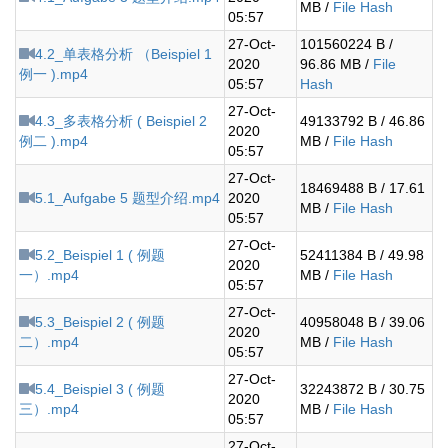
MB /
File Hash
05:57
27-Oct-
101560224 B /
4.2_单表格分析 （Beispiel 1
2020
96.86 MB /
File
例一 ).mp4
05:57
Hash
27-Oct-
4.3_多表格分析 ( Beispiel 2
49133792 B / 46.86
2020
例二 ).mp4
MB /
File Hash
05:57
27-Oct-
18469488 B / 17.61
5.1_Aufgabe 5 题型介绍.mp4
2020
MB /
File Hash
05:57
27-Oct-
5.2_Beispiel 1 ( 例题
52411384 B / 49.98
2020
一）.mp4
MB /
File Hash
05:57
27-Oct-
5.3_Beispiel 2 ( 例题
40958048 B / 39.06
2020
二）.mp4
MB /
File Hash
05:57
27-Oct-
5.4_Beispiel 3 ( 例题
32243872 B / 30.75
2020
三）.mp4
MB /
File Hash
05:57
27-Oct-