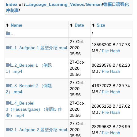
Index
of /
Language_Learning_Videos
/
German
/
德福口语强化
冲刺班
/
Name
Date
Size
..
/
27-Oct-
18596200 B / 17.73
1.1_Aufgabe 1 题型介绍.mp4
2020
MB /
File Hash
05:56
27-Oct-
1.2_Beispiel 1 （例题
86229576 B / 82.23
2020
1）.mp4
MB /
File Hash
05:56
27-Oct-
1.3_Beispiel 2 （例题
41672072 B / 39.74
2020
2）.mp4
MB /
File Hash
05:56
1.4_Beispiel
27-Oct-
28965152 B / 27.62
3（Hausaufgabe) （例题3 作
2020
MB /
File Hash
业）.mp4
05:56
27-Oct-
28299632 B / 26.99
2.1_Aufgabe 2 题型介绍.mp4
2020
MB /
File Hash
05:56