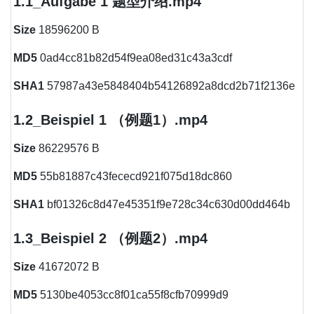
1.1_Aufgabe 1 题型介绍.mp4
Size
18596200 B
MD5
0ad4cc81b82d54f9ea08ed31c43a3cdf
SHA1
57987a43e5848404b54126892a8dcd2b71f2136e
1.2_Beispiel 1 （例题1）.mp4
Size
86229576 B
MD5
55b81887c43fececd921f075d18dc860
SHA1
bf01326c8d47e45351f9e728c34c630d00dd464b
1.3_Beispiel 2 （例题2）.mp4
Size
41672072 B
MD5
5130be4053cc8f01ca55f8cfb70999d9