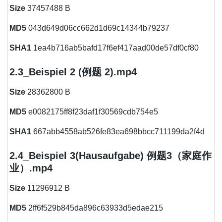
Size
37457488 B
MD5
043d649d06cc662d1d69c14344b79237
SHA1
1ea4b716ab5bafd17f6ef417aad00de57df0cf80
2.3_Beispiel 2 (例题 2).mp4
Size
28362800 B
MD5
e0082175ff8f23daf1f30569cdb754e5
SHA1
667abb4558ab526fe83ea698bbcc711199da2f4d
2.4_Beispiel 3(Hausaufgabe) 例题3（家庭作
业）.mp4
Size
11296912 B
MD5
2ff6f529b845da896c63933d5edae215