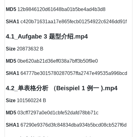
MD5
12b9846120d61648ba01b5be4ad4b3d8
SHA1
c420b71631aa17e865fecb01254922c6246dd91f
4.1_Aufgabe 3 题型介绍.mp4
Size
20873632 B
MD5
0be620ab21d36eff038a7bff3b50f9e0
SHA1
64777be3015780287057ffa2747e49535a996bcd
4.2_单表格分析 （Beispiel 1 例一 ).mp4
Size
101560224 B
MD5
03cff7297a0e0d1cbfe52dafd78bb71c
SHA1
67290e9376d3fc84834dba934b5bcd08cb527f6d