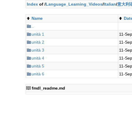
Index
of /
Language_Learning_Videos
/
Italian
/
意大利语
Name
Dat
..
unità 1
11-Sep
unità 2
11-Sep
unità 3
11-Sep
unità 4
11-Sep
unità 5
11-Sep
unità 6
11-Sep
fmdl_readme.md