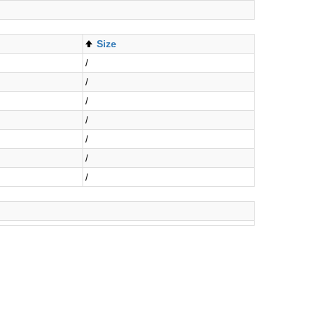
Size
/
/
/
/
/
/
/