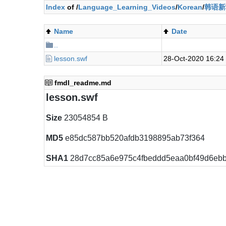
Index
of /
Language_Learning_Videos
/
Korean
/
韩语新
Name
Date
..
lesson.swf
28-Oct-2020 16:24
fmdl_readme.md
lesson.swf
Size
23054854 B
MD5
e85dc587bb520afdb3198895ab73f364
SHA1
28d7cc85a6e975c4fbeddd5eaa0bf49d6ebb